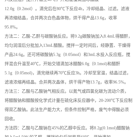
12.0g（0.2mol）。滴完后在80℃下反应4h，冷却结晶、过滤。滤液
公
再浓缩结晶，合并两次白色晶体物，烘干得产品13.6g，收率
司
95.8%。
方法二：乙酸-乙酐与碳酸钠反应。将9.2g碳酸钠加入8.4mL得醋酐，
动
均匀润湿后分批加入13mL醋酸。搅拌一定时间后，经静置、干燥得
产品24.6g。还可将碳酸钠5.3g（0.05mol）和3mL水投入反应瓶，搅
态
拌混合升温至40℃，开始交错滴加冰醋酸6.0g（0.1mol)和醋酐
产
5.1g（0.05mol)，滴完继续再70℃反应3h。冷却至室温，结晶过滤，
滤液浓缩再结晶。合并两次晶体，烘干得产物13.7g，收率96.5%。
品
方法三：乙酸与乙酸钠气相反应。以氮气或四氯化碳为流动介质，
将醋酸钠和醋酸按化学式计量在硫化床反应器中，20-200℃下反应制
展
得双乙酸钠。此法生产能力大，但条件控制严格，废气中得酸必须
厅
回收。
方法四：乙酸与乙酸钠在45%的乙醇中反应。将8.2g(0.1mol)醋酸钠
证