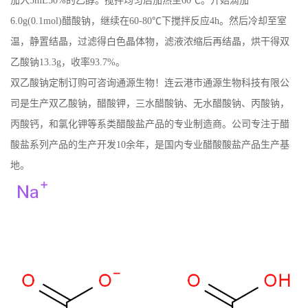
加入5mL50%的乙醇。搅拌均匀后加热至60℃。开始滴加
6.0g(0.1mol)醋酸钠，继续在60-80℃下搅拌反应4h。然后冷却至室
书
温，静置结晶，过滤得白色晶体物，滤液浓缩后再结晶，烘干得双
荣
乙酸钠13.3g，收率93.7%。
双乙酸钠定制订购可咨询
通源生物！
连云港市通源生物科技有限公
誉
司是生产双乙酸钠，醋酸钾，三水醋酸钠、无水醋酸钠、丙酸钠，
丙酸钙，和氯化钾等系类醋酸盐产品的专业制造商。公司专注于醋
联
酸盐系列产品的生产开发10余年，是国内专业醋酸酸盐产品生产基
系
地。
方
式
在
线