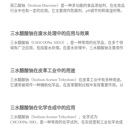
双乙酸钠（Sodium Diacetate）是一种多功能的食品添加剂，在化妆品
书
行业中也有一定的应用。它主要用作防腐剂、pH调节剂和保湿剂等。
以下是双乙酸钠在化妆品制造中的一些具体应用： 防腐作用：双...
荣
三水醋酸钠在废水处理中的应用与效果
誉
三水醋酸钠（CH3COONa·3H2O），是一种常用的化学品，在多个领
域有广泛应用，包括废水处理。在废水处理中，三水醋酸钠主要用作
缓冲剂、pH调节剂、营养源以及促进絮凝等作用。下面简要介绍其在
联
废...
系
三水醋酸钠在皮革工业中的用途
三水醋酸钠（Sodium Acetate Trihydrate）在皮革工业中有多种用途。
方
它通常被用作一种辅助化学品，在皮革鞣制过程中发挥重要作用。以
下是三水醋酸钠在皮革工业中的几个主要用途： pH值调节：在...
式
三水醋酸钠在化学合成中的应用
在
三水醋酸钠（Sodium Acetate Trihydrate），化学式为
CHCOONa·3HO，是一种常用的化学试剂，在实验室和工业化学合成
线
中有着广泛的应用。它通常以白色晶体的形式存在，易溶于水。以下