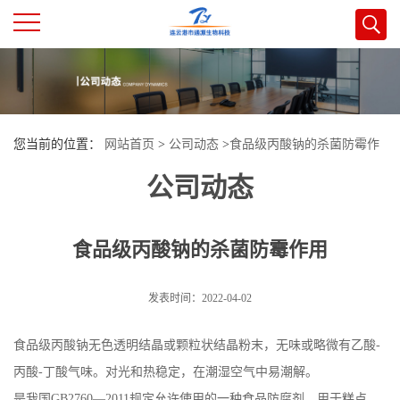
公
司
您当前的位置：
网站首页
>
公司动态
>
食品级丙酸钠的杀菌防霉作
首
公司动态
用
页
食品级丙酸钠的杀菌防霉作用
公
司
发表时间：2022-04-02
介
食品级丙酸钠无色透明结晶或颗粒状结晶粉末，无味或略微有乙酸-
丙酸-丁酸气味。对光和热稳定，在潮湿空气中易潮解。
绍
是我国GB2760—2011规定允许使用的一种食品防腐剂，用于糕点、