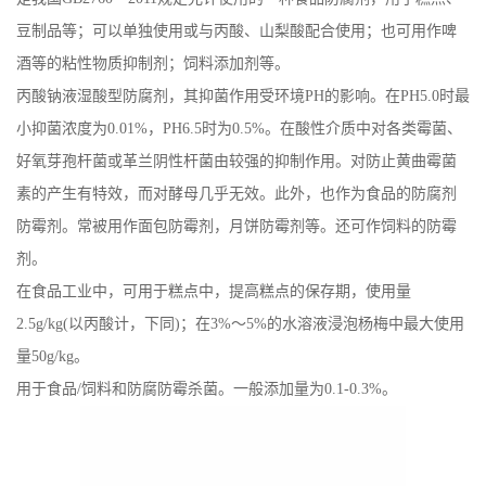
豆制品等；可以单独使用或与丙酸、山梨酸配合使用；也可用作啤
公
酒等的粘性物质抑制剂；饲料添加剂等。
司
丙酸钠液湿酸型防腐剂，其抑菌作用受环境PH的影响。在PH5.0时最
小抑菌浓度为0.01%，PH6.5时为0.5%。在酸性介质中对各类霉菌、
动
好氧芽孢杆菌或革兰阴性杆菌由较强的抑制作用。对防止黄曲霉菌
素的产生有特效，而对酵母几乎无效。此外，也作为食品的防腐剂
态
防霉剂。常被用作面包防霉剂，月饼防霉剂等。还可作饲料的防霉
产
剂。
在食品工业中，可用于糕点中，提高糕点的保存期，使用量
品
2.5g/kg(以丙酸计，下同)；在3%～5%的水溶液浸泡杨梅中最大使用
量50g/kg。
展
用于食品/饲料和防腐防霉杀菌。一般添加量为0.1-0.3%。
厅
证