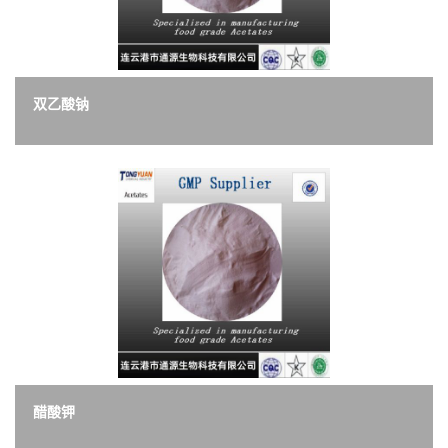
双乙酸钠
醋酸钾