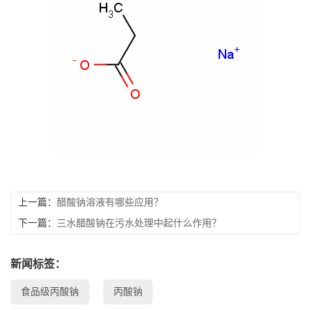
书
荣
誉
联
系
方
上一篇：
醋酸钠溶液有哪些应用？
下一篇：
三水醋酸钠在污水处理中起什么作用？
式
新闻标签：
在
食品级丙酸钠
丙酸钠
线