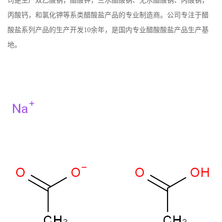
司是生产双乙酸钠，醋酸钾，三水醋酸钠、无水醋酸钠、丙酸钠，
丙酸钙，和氯化钾等系类醋酸盐产品的专业制造商。公司专注于醋
书
酸盐系列产品的生产开发10余年，是国内专业醋酸酸盐产品生产基
荣
地。
誉
联
系
方
式
在
线