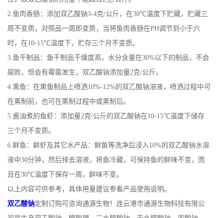
2.鱼肉香肠：添加双乙酸钠3-4克/公斤，在30℃温度下贮藏，贮藏三
公
周不变质，对照品一周即变质，当将鱼肉香肠在PH调节到小于六
司
时，在10-15℃温度下，贮存三个月不变质。
3.鱼干制品：鱼干制品干燥度高，水分含量在30%以下的制品，不会
动
腐败，但会有霉菌发生，双乙酸钠添加量2克/公斤。
4.熏鱼：在熏鱼制品上喷洒10%-12%的双乙酸钠溶液，喷洒过程中可
态
在熏制前，也可在熏制过程中或熏制后。
产
5.酱油煮的鱼虾：添加量2克/公斤的双乙酸钠在10-15℃温度下储存
三个月不变质。
品
6.鲜鱼：鲜虾及其它水产品：鲜鱼等洗净后浸入10%的双乙酸钠水溶
液中30分钟，然后排去溶液，将鱼冷藏，可保持鱼的鲜味不变，而
展
且在30℃温度下保存一周，鲜味不变。
厅
以上内容可供参考，具体用量建议参看产品使用说明。
双乙酸钠
定制订购可咨询通源生物！连云港市通源生物科技有限公
证