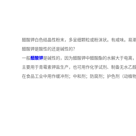
公
司
动
醋酸钾白色结晶性粉末，多呈细颗粒或粉沫状。有咸味。易潮解
醋酸钾是酸性的还是碱性的？
态
一般
醋酸钾
是碱性的，因为醋酸钾中醋酸酯的水解大于电离
主要用于青霉素钾盐生产，也可用作化学试剂、制备无水乙
产
在食品工业中用作缓冲剂；中和剂；防腐剂；护色剂（动植
品
展
厅
证