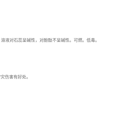
醚。溶液对石蕊呈碱性，对酚酞不呈碱性。可燃。低毒。
雪灾伤害有好处。