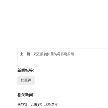
书
荣
誉
联
上一篇：
双乙酸钠抑菌防霉防腐原理
系
方
新闻标签：
醋酸钾
式
在
相关新闻：
醋酸钾（乙酸钾）现货供应
线