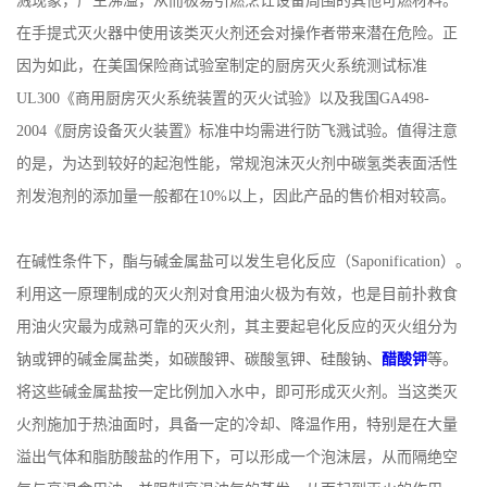
溅现象，产生沸溢，从而极易引燃烹饪设备周围的其他可燃材料。
在手提式灭火器中使用该类灭火剂还会对操作者带来潜在危险。正
书
因为如此，在美国保险商试验室制定的厨房灭火系统测试标准
荣
UL300《商用厨房灭火系统装置的灭火试验》以及我国GA498-
2004《厨房设备灭火装置》标准中均需进行防飞溅试验。值得注意
誉
的是，为达到较好的起泡性能，常规泡沫灭火剂中碳氢类表面活性
剂发泡剂的添加量一般都在10%以上，因此产品的售价相对较高。
联
系
在碱性条件下，酯与碱金属盐可以发生皂化反应（Saponification）。
利用这一原理制成的灭火剂对食用油火极为有效，也是目前扑救食
方
用油火灾最为成熟可靠的灭火剂，其主要起皂化反应的灭火组分为
钠或钾的碱金属盐类，如碳酸钾、碳酸氢钾、硅酸钠、
醋酸钾
等。
式
将这些碱金属盐按一定比例加入水中，即可形成灭火剂。当这类灭
在
火剂施加于热油面时，具备一定的冷却、降温作用，特别是在大量
溢出气体和脂肪酸盐的作用下，可以形成一个泡沫层，从而隔绝空
线