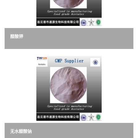
醋酸钾
无水醋酸钠