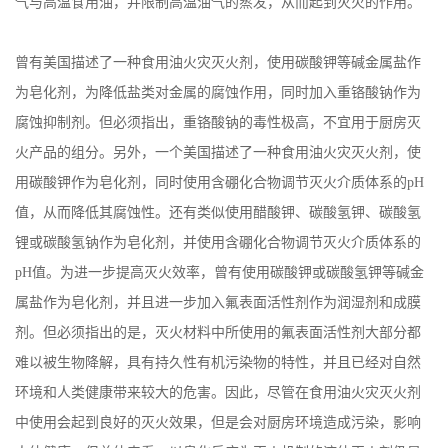
气与高温食用油，并限制高温油气的蒸发，从而起到灭火的作用。
留
曾有美国描述了一种食用油火灾灭火剂，使用碳酸钾等碱金属盐作
言
为皂化剂，为降低盐类对金属的腐蚀作用，同时加入重铬酸钠作为
腐蚀抑制剂。但必须指出，重铬酸钠的毒性极高，不宜用于厨房灭
EN
火产品的组分。另外，一个美国描述了一种食用油火灾灭火剂，使
用碳酸钾作为皂化剂，同时使用含硼化合物调节灭火介质体系的pH
值，从而降低其腐蚀性。还有类似使用醋酸钾、碳酸氢钾、碳酸氢
锂或碳酸氢钠作为皂化剂，并使用含硼化合物调节灭火介质体系的
pH值。为进一步提高灭火效率，曾有使用碳酸钾或碳酸氢钾等碱金
属盐作为皂化剂，并且进一步加入氟表面活性剂作为润湿剂和成膜
剂。但必须指出的是，灭火材料中所使用的氟表面活性剂大部分都
难以被生物降解，具有持久性有机污染物的特性，并且已经对自然
环境和人类健康带来较大的危害。因此，尽管在食用油火灾灭火剂
中使用会起到良好的灭火效果，但是会对厨房环境造成污染，影响