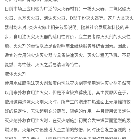
目前市场上应用较为广泛的灭火器材有：干粉灭火器、二氧化碳灭
公
火器、水基灭火器、泡沫灭火器、D型干粉灭火器等。这几大类灭火
司
器材均未对F类火灾做出相关效果说明。随着社会发展和科技的进
步，食用油火灾灭火器的适用性评价，应主要考虑灭火剂的灭火性
动
能、灭火剂的毒性以及是否影响商业继续服务等综合因素。因此，
适宜的食用油火灾灭火器应具备快速灭火、灭火过程无飞溅、不易
态
复燃、毒性低、灭火之后易清理等特性。
产
液体灭火剂
使用水成膜泡沫灭火剂和蛋白泡沫灭火剂等常用泡沫灭火剂虽然可
品
以用来扑救食用油火灾，但是不宜被推荐使用。其主要原因在于，
使用这类泡沫灭火剂灭火时，所产生的泡沫在热油面上无法维持较
展
好的稳定性，无法起到充分覆盖、隔绝的作用。并且使用该类泡沫
厅
灭火剂扑救食用油火时，在灭火剂施加初期会发生短暂而猛烈的轰
燃现象，火焰尺寸迅速增大至之前的数倍，同时还会发生强烈的飞
证