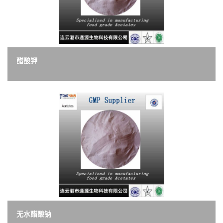
留
言
醋酸钾
EN
无水醋酸钠