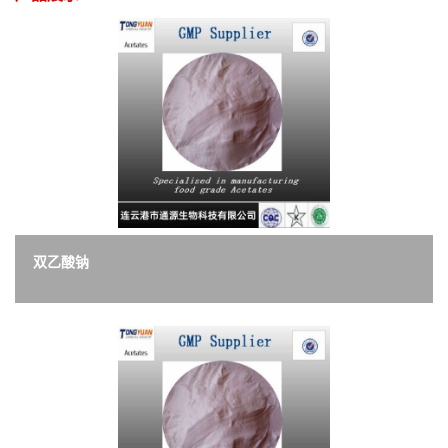
书
荣
誉
联
系
双乙酸钠
方
式
在
线