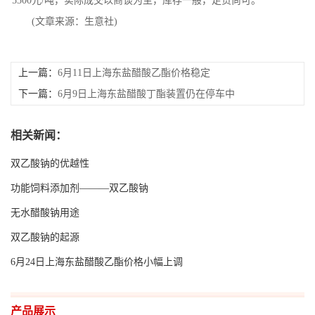
5300元/吨，实际成交以商谈为主，库存一般，走货尚可。
公
(文章来源：生意社)
司
上一篇：
6月11日上海东盐醋酸乙酯价格稳定
动
下一篇：
6月9日上海东盐醋酸丁酯装置仍在停车中
态
相关新闻：
产
双乙酸钠的优越性
功能饲料添加剂———双乙酸钠
品
无水醋酸钠用途
展
双乙酸钠的起源
6月24日上海东盐醋酸乙酯价格小幅上调
厅
证
产品展示