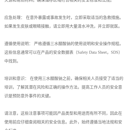
火源和易燃材料。确保储存区域符合相关的安全标准和法规。
书
应急处理： 在意外暴露或事故发生时，立即采取适当的急救措施。
荣
如果发生皮肤或眼睛接触，请立即用大量清水冲洗，并立即就医。
誉
遵循使用说明： 严格遵循三水醋酸钠的使用说明和安全操作规程。
这些信息通常可以在产品的安全数据表（Safety Data Sheet，SDS）
联
中找到。
系
培训和意识： 在使用三水醋酸钠之前，确保相关人员接受了适当的
方
培训，了解其潜在风险和正确的操作方法。提高工作人员的安全意
识是预防意外事件的关键。
式
在
请注意，这些注意事项可能因产品类型和用途而有所不同，因此在
使用前应仔细查阅相关的安全信息。此外，始终遵循当地法规和安
线