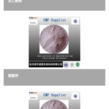
双乙酸钠
醋酸钾