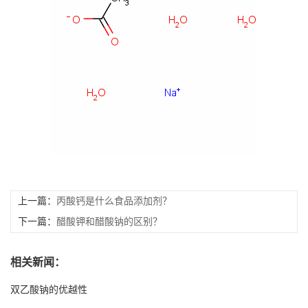
书
荣
誉
联
系
方
上一篇：
丙酸钙是什么食品添加剂？
下一篇：
醋酸钾和醋酸钠的区别？
式
相关新闻：
在
双乙酸钠的优越性
线