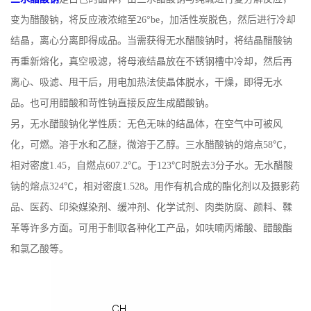
变为醋酸钠，将反应液浓缩至26°be，加活性炭脱色，然后进行冷却
公
结晶，离心分离即得成品。当需获得无水醋酸钠时，将结晶醋酸钠
司
再重新熔化，真空吸滤，将母液结晶放在不锈钢槽中冷却，然后再
离心、吸滤、甩干后，用电加热法使晶体脱水，干燥，即得无水
动
品。也可用醋酸和苛性钠直接反应生成醋酸钠。
另，无水醋酸钠化学性质：无色无味的结晶体，在空气中可被风
态
化，可燃。溶于水和乙醚，微溶于乙醇。三水醋酸钠的熔点58℃，
产
相对密度1.45，自燃点607.2℃。于123℃时脱去3分子水。无水醋酸
钠的熔点324℃，相对密度1.528。用作有机合成的酯化剂以及摄影药
品
品、医药、印染媒染剂、缓冲剂、化学试剂、肉类防腐、颜料、鞣
革等许多方面。可用于制取各种化工产品，如呋喃丙烯酸、醋酸酯
展
和氯乙酸等。
厅
证