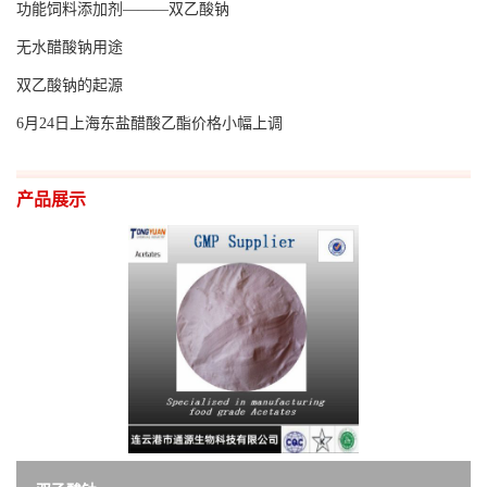
功能饲料添加剂———双乙酸钠
留
无水醋酸钠用途
双乙酸钠的起源
言
6月24日上海东盐醋酸乙酯价格小幅上调
EN
产品展示