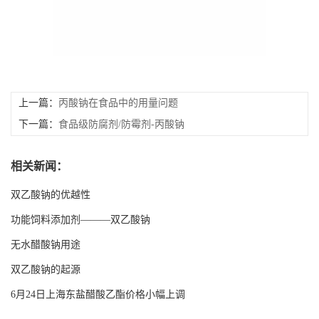
留
言
EN
上一篇：
丙酸钠在食品中的用量问题
下一篇：
食品级防腐剂/防霉剂-丙酸钠
相关新闻：
双乙酸钠的优越性
功能饲料添加剂———双乙酸钠
无水醋酸钠用途
双乙酸钠的起源
6月24日上海东盐醋酸乙酯价格小幅上调