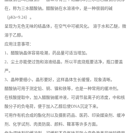
在，称为三水醋酸钠。醋酸钠在水溶液中，是一种很弱的碱
公
（pKb=9.24）。
司
呈现为无色无味的结晶体，在空气中可被风化。 溶于水和乙醚，微
溶于乙醇。
动
应用注意事项：
1、醋酸钠晶体容易吸潮，药品量可适当增加。
态
2、尘土亦能使过饱和溶液结晶，所以平底烧瓶要洁净，瓶口要盖
产
严。
3、晶种要细小，晶形要好，这样晶体生长缓慢，现象清晰。
品
醋酸钠可用于测定铅、铜、镍和铁等，也是一种常用的缓冲剂。
在核酸提取中，加入醋酸钠缓冲液，可调节盐离子的浓度，中和核
展
酸分子的负电荷，便于加入乙醇后使DNA沉淀下来。
厅
可用作有机合成的酯化剂以及摄影药品、医药、印染媒染剂、缓冲
剂、化学试剂、肉类防腐、颜料、鞣革等许多方面。
证