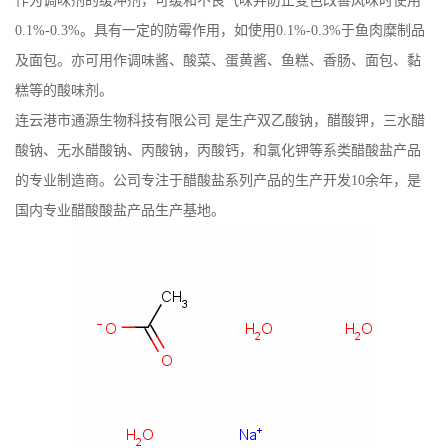
作为调味剂的缓冲剂，可缓和不良气味并防止变色改善风味时使用
0.1%-0.3%。具有一定的防霉作用，如使用0.1%-0.3%于鱼肉糜制品
书
及面包。亦可用作调味酱、酸菜、蛋黄酱、鱼糕、香肠、面包、黏
荣
糕等的酸味剂。
连云港市通源生物科技有限公司 是生产双乙酸钠，醋酸钾，三水醋
誉
酸钠、无水醋酸钠、丙酸钠，丙酸钙，和氯化钾等系类醋酸盐产品
的专业制造商。公司专注于醋酸盐系列产品的生产开发10余年，是
联
国内专业醋酸酸盐产品生产基地。
系
方
式
在
线