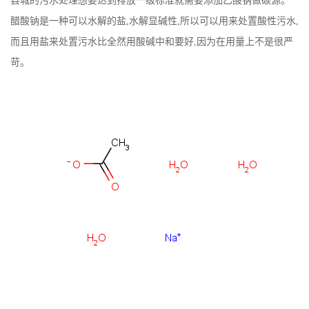
县城的污水处理想要达到排放一级标准就需要添加乙酸钠做碳源。
醋酸钠是一种可以水解的盐,水解显碱性,所以可以用来处置酸性污水,
书
而且用盐来处置污水比全然用酸碱中和要好,因为在用量上不是很严
荣
苛。
誉
联
系
方
式
在
线