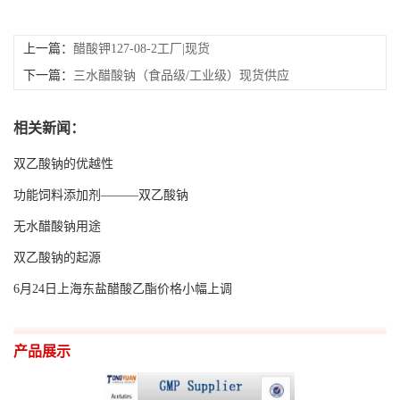
留
上一篇：
醋酸钾127-08-2工厂|现货
下一篇：
三水醋酸钠（食品级/工业级）现货供应
言
EN
相关新闻：
双乙酸钠的优越性
功能饲料添加剂———双乙酸钠
无水醋酸钠用途
双乙酸钠的起源
6月24日上海东盐醋酸乙酯价格小幅上调
产品展示