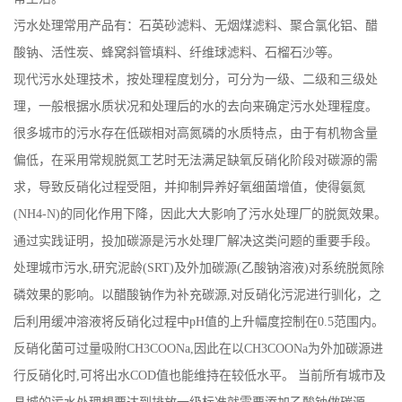
污水处理常用产品有：石英砂滤料、无烟煤滤料、聚合氯化铝、醋
公
酸钠、活性炭、蜂窝斜管填料、纤维球滤料、石榴石沙等。
司
现代污水处理技术，按处理程度划分，可分为一级、二级和三级处
理，一般根据水质状况和处理后的水的去向来确定污水处理程度。
动
很多城市的污水存在低碳相对高氮磷的水质特点，由于有机物含量
偏低，在采用常规脱氮工艺时无法满足缺氧反硝化阶段对碳源的需
态
求，导致反硝化过程受阻，并抑制异养好氧细菌增值，使得氨氮
产
(NH4-N)的同化作用下降，因此大大影响了污水处理厂的脱氮效果。
通过实践证明，投加碳源是污水处理厂解决这类问题的重要手段。
品
处理城市污水,研究泥龄(SRT)及外加碳源(乙酸钠溶液)对系统脱氮除
磷效果的影响。以醋酸钠作为补充碳源,对反硝化污泥进行驯化，之
展
后利用缓冲溶液将反硝化过程中pH值的上升幅度控制在0.5范围内。
厅
反硝化菌可过量吸附CH3COONa,因此在以CH3COONa为外加碳源进
行反硝化时,可将出水COD值也能维持在较低水平。 当前所有城市及
证