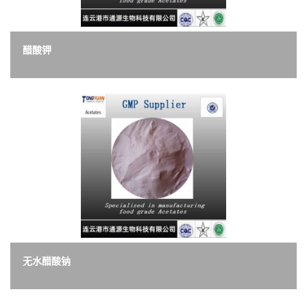
醋酸钾
无水醋酸钠