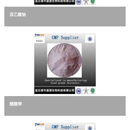
双乙酸钠
醋酸钾