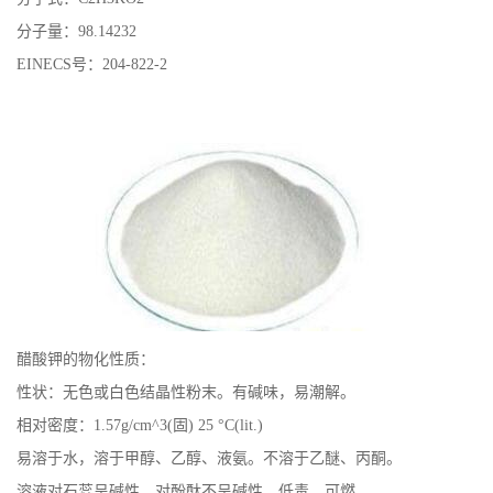
分子量：98.14232
公
EINECS号：204-822-2
司
动
态
产
品
醋酸钾的物化性质：
展
性状：无色或白色结晶性粉末。有碱味，易潮解。
厅
相对密度：1.57g/cm^3(固) 25 °C(lit.)
易溶于水，溶于甲醇、乙醇、液氨。不溶于乙醚、丙酮。
证
溶液对石蕊呈碱性，对酚酞不呈碱性。低毒。可燃。