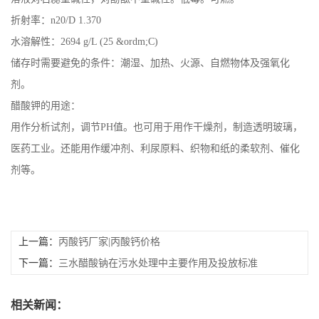
折射率：n20/D 1.370
书
水溶解性：2694 g/L (25 &ordm;C)
荣
储存时需要避免的条件：潮湿、加热、火源、自燃物体及强氧化
剂。
誉
醋酸钾的用途：
用作分析试剂，调节PH值。也可用于用作干燥剂，制造透明玻璃，
联
医药工业。还能用作缓冲剂、利尿原料、织物和纸的柔软剂、催化
系
剂等。
方
式
上一篇：
丙酸钙厂家|丙酸钙价格
下一篇：
三水醋酸钠在污水处理中主要作用及投放标准
在
相关新闻：
线