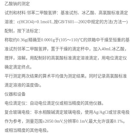
乙酸钠的测定
留
试剂和材料:邻苯二甲酸氢钾：基准试剂、冰乙酸、高氯酸标准滴定
溶液：c(HCIO4)=0.1mol/L,按GB/T601—2002中规定的方法(方法一)
言
配制，按下法标定：
称取约0.36g(精确至0.0001g于(105～110)℃的烘箱中干燥至恒重的基
EN
准试剂邻苯二甲酸氢钾，置于干燥的滴定杯中，加入40mL冰乙酸，
搅拌，溶解。用配制好的高氯酸标准滴定溶液滴定，用电位滴定仪
确定滴定终点。
平行测定两次结果的算术平均值为测定结果。同时记录高氯酸标准
滴定溶液的温度值t。
仪器和设备
电位滴定仪：自动电位滴定仪或相当精度的其他仪器。
复合玻璃电极：非水相酸碱滴定玻璃电极，使用Ag/AgCl或甘汞电极
作为参考，测量范围±2050.0mV,分辨率0.1mV,最大允许误差0.1%。
或相当精度的其他电极。