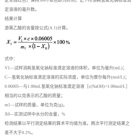
定至微红色，保持30s不退色即为终点。记下所消耗氢氧化钠标准滴
定溶液的毫升数。
书
结果计算
荣
游离乙酸的含量按公式(A.1)计算。
誉
联
式中：
V1—试样消耗氢氧化钠标准滴定溶液的体积，单位为毫升(mL)；
系
C—氢氧化钠标准滴定溶液的实际浓度，单位为摩尔每升(mol/L)；
0.06005—与1.00mL氢氧化钠标准滴定溶液［c(NaOH)=1.00mol/L］
方
相当的以克表示的乙酸的质量；
式
m1—试样的质量，单位为克(g)。
X0—实测试样中水分的含量，%
在
检测结果以平行测定结果的算术平均值为准。两次平行测定结果之
差不大于0.2%。
线