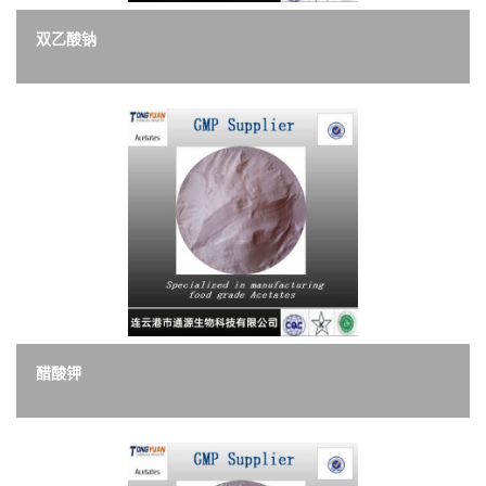
双乙酸钠
醋酸钾