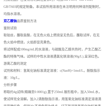
GB/T603的规定制备。本试验所用溶液在未注明用何种溶剂配制时，
公
均指水溶液。
司
双乙酸钠
品质鉴别方法
鉴别试验
动
取铂丝，蘸取盐酸，在无色火焰上燃烧呈无色后，蘸取试样，在无
色火焰中燃烧，火焰即显亮黄色。
态
将试样配成100mg/mL的水溶液，与硫酸及乙醇共热时，产生乙酸乙
产
酯的特殊气味。试样的中性水溶液遇氯化铁溶液(90g/L),呈深红色。
游离乙酸的测定
品
试剂和材料：氢氧化钠标准滴定溶液：c(NaoH)=1moI/L。酚酞指示
液：10g/L。
展
分析步骤
厅
称取约4g试样(精确至0.0001g),置于250mL锥形瓶中，加入50mL水，
使试样完全溶解。加入2滴酚酞指示液，用氢氧化钠标准滴定溶液滴
证