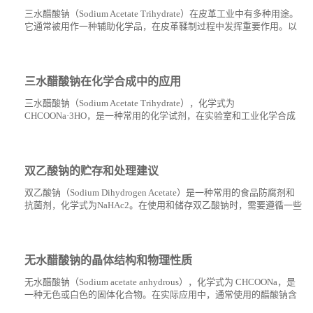
三水醋酸钠（Sodium Acetate Trihydrate）在皮革工业中有多种用途。
书
它通常被用作一种辅助化学品，在皮革鞣制过程中发挥重要作用。以
下是三水醋酸钠在皮革工业中的几个主要用途： pH值调节：在...
荣
三水醋酸钠在化学合成中的应用
誉
三水醋酸钠（Sodium Acetate Trihydrate），化学式为
CHCOONa·3HO，是一种常用的化学试剂，在实验室和工业化学合成
中有着广泛的应用。它通常以白色晶体的形式存在，易溶于水。以下
联
是三水醋酸钠...
系
双乙酸钠的贮存和处理建议
双乙酸钠（Sodium Dihydrogen Acetate）是一种常用的食品防腐剂和
方
抗菌剂，化学式为NaHAc2。在使用和储存双乙酸钠时，需要遵循一些
基本的安全指导原则以确保其稳定性和安全性。以下是一些关于双...
式
无水醋酸钠的晶体结构和物理性质
在
无水醋酸钠（Sodium acetate anhydrous），化学式为 CHCOONa，是
一种无色或白色的固体化合物。在实际应用中，通常使用的醋酸钠含
线
有三个结晶水分子（CHCOONa·3HO），而真正的无水形式较少见。