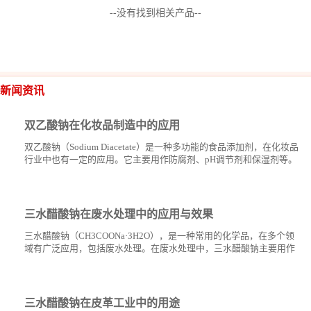
--没有找到相关产品--
公
司
新闻资讯
动
双乙酸钠在化妆品制造中的应用
态
双乙酸钠（Sodium Diacetate）是一种多功能的食品添加剂，在化妆品
行业中也有一定的应用。它主要用作防腐剂、pH调节剂和保湿剂等。
产
以下是双乙酸钠在化妆品制造中的一些具体应用： 防腐作用：双...
品
三水醋酸钠在废水处理中的应用与效果
展
三水醋酸钠（CH3COONa·3H2O），是一种常用的化学品，在多个领
域有广泛应用，包括废水处理。在废水处理中，三水醋酸钠主要用作
缓冲剂、pH调节剂、营养源以及促进絮凝等作用。下面简要介绍其在
厅
废...
证
三水醋酸钠在皮革工业中的用途