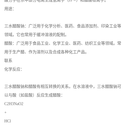
酸分子在水中部分电离生成氢离子（H^+）和醋酸根离子。
用途：
书
荣
三水醋酸钠：广泛用于化学分析、医药、食品添加剂、印染工业等
领域。它也常用于缓冲溶液的配制。
誉
醋酸：广泛用于食品工业、化学工业、医药、纺织工业等领域。常
用于生产醋、作为溶剂以及合成各种化工产品。
联
联系
系
化学反应：
方
三水醋酸钠和醋酸有相互转换的关系。在水溶液中，三水醋酸钠可
以与酸（如盐酸）反应生成醋酸：
式
C2H3NaO2
在
+
HCl
线