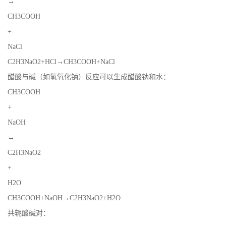
→
CH3COOH
留
+
言
NaCl
C2H3NaO2+HCl→CH3COOH+NaCl
EN
醋酸与碱（如氢氧化钠）反应可以生成醋酸钠和水：
CH3COOH
+
NaOH
→
C2H3NaO2
+
H2O
CH3COOH+NaOH→C2H3NaO2+H2O
共轭酸碱对：