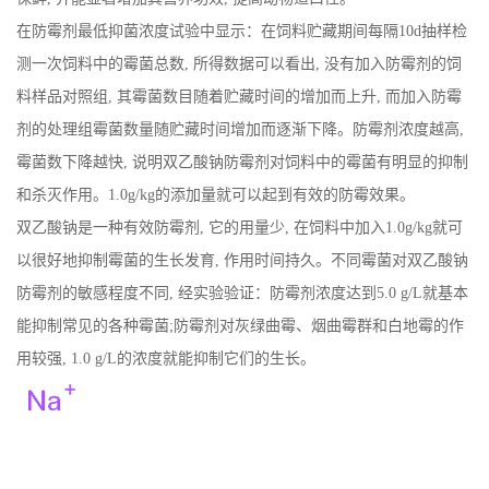
在防霉剂最低抑菌浓度试验中显示：在饲料贮藏期间每隔10d抽样检
公
测一次饲料中的霉菌总数, 所得数据可以看出, 没有加入防霉剂的饲
司
料样品对照组, 其霉菌数目随着贮藏时间的增加而上升, 而加入防霉
剂的处理组霉菌数量随贮藏时间增加而逐渐下降。防霉剂浓度越高,
动
霉菌数下降越快, 说明双乙酸钠防霉剂对饲料中的霉菌有明显的抑制
和杀灭作用。1.0g/kg的添加量就可以起到有效的防霉效果。
态
双乙酸钠是一种有效防霉剂, 它的用量少, 在饲料中加入1.0g/kg就可
产
以很好地抑制霉菌的生长发育, 作用时间持久。不同霉菌对双乙酸钠
防霉剂的敏感程度不同, 经实验验证：防霉剂浓度达到5.0 g/L就基本
品
能抑制常见的各种霉菌;防霉剂对灰绿曲霉、烟曲霉群和白地霉的作
用较强, 1.0 g/L的浓度就能抑制它们的生长。
展
厅
证