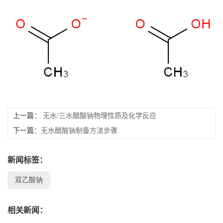
书
荣
誉
联
上一篇：
无水/三水醋酸钠物理性质及化学反应
系
下一篇：
无水醋酸钠制备方法步骤
方
新闻标签：
式
双乙酸钠
在
相关新闻：
线