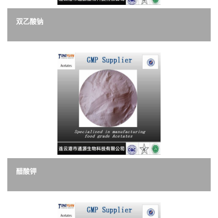
双乙酸钠
醋酸钾