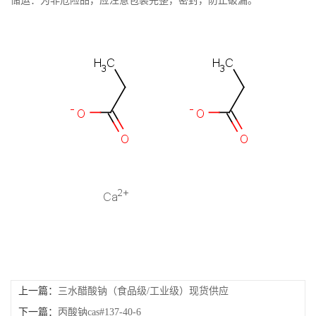
储运：为非危险品，应注意包装完整，密封，防止破漏。
书
荣
誉
联
系
方
式
在
上一篇：
三水醋酸钠（食品级/工业级）现货供应
线
下一篇：
丙酸钠cas#137-40-6