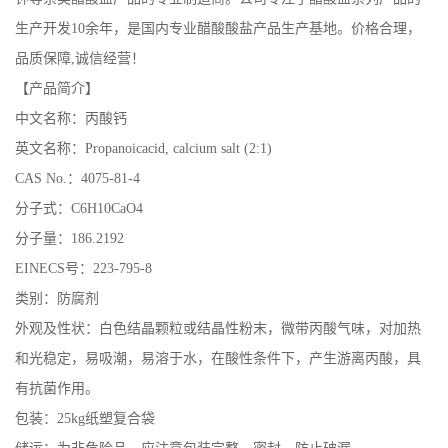
生产开发10余年，是国内专业醋酸酸盐产品生产基地。价格合理，
公
品质保障,诚信经营！
司
【产品简介】
中文名称：丙酸钙
动
英文名称：Propanoicacid, calcium salt (2:1)
CAS No.：4075-81-4
态
分子式：C6H10CaO4
产
分子量：186.2192
EINECS号：223-795-8
品
类别：防腐剂
外观及性状：白色结晶颗粒或结晶性粉末，微带丙酸气味，对加热
展
和光稳定，易吸潮，易溶于水，在酸性条件下，产生游离丙酸，具
厅
有抗菌作用。
包装：25kg纸塑复合袋
证