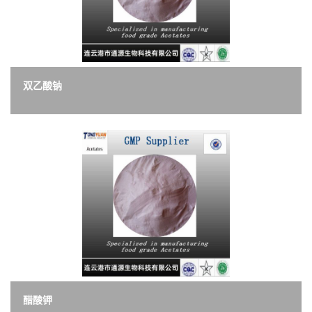
双乙酸钠
醋酸钾